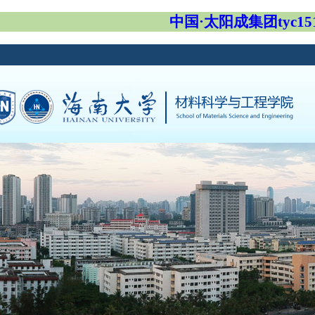
中国·太阳成集团tyc151c