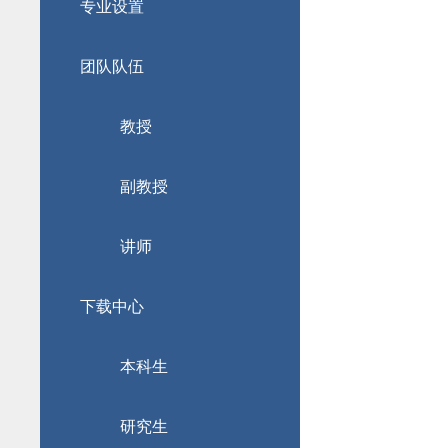
专业设置
团队队伍
教授
副教授
讲师
下载中心
本科生
研究生