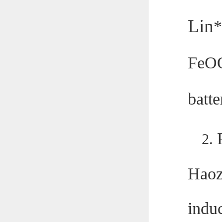
Lin
*
FeOO
batte
2.
Haoz
indu