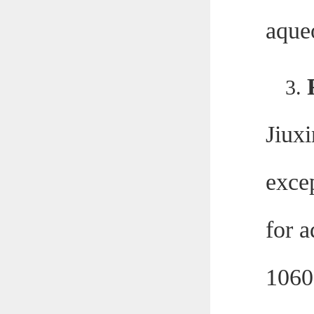
aqueo
3.
Jiux
excep
for 
1060