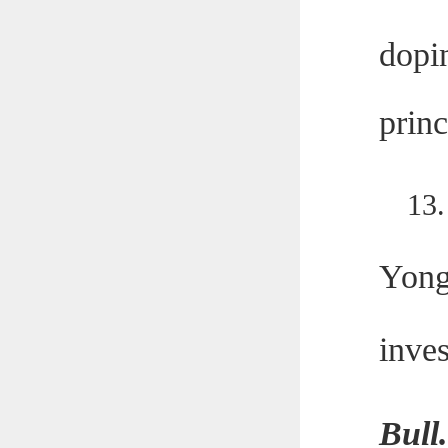
dopin
princ
13
Yong
inve
Bull.