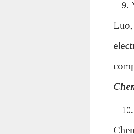
9.
Luo
elec
compo
Chem
10
Chen