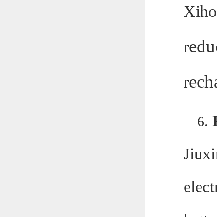
Xiho
edu
r
ech
r
6.
Jiux
elect