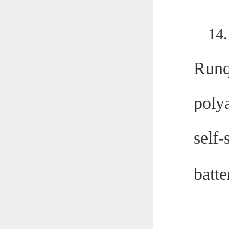
14
Runq
poly
self-
batte