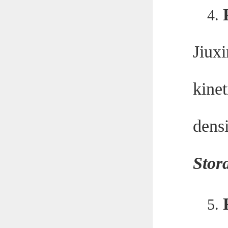
4.
Jiux
kine
dens
Stor
5.