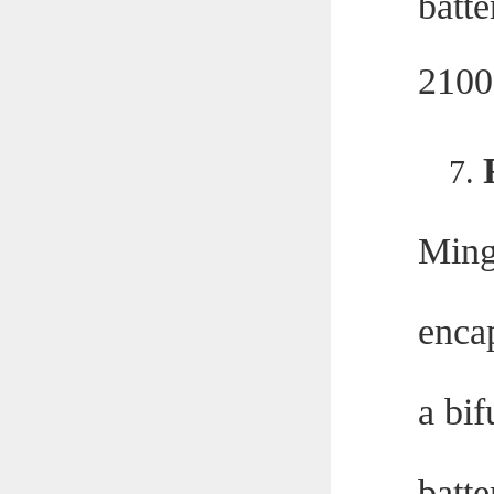
batte
2100
7.
Ming
enca
a bif
batte