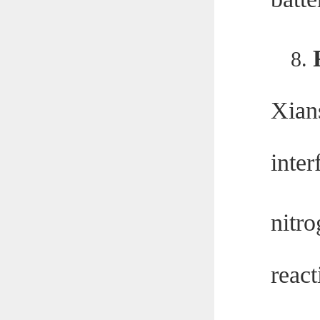
8.
Xian
inter
nitro
reac