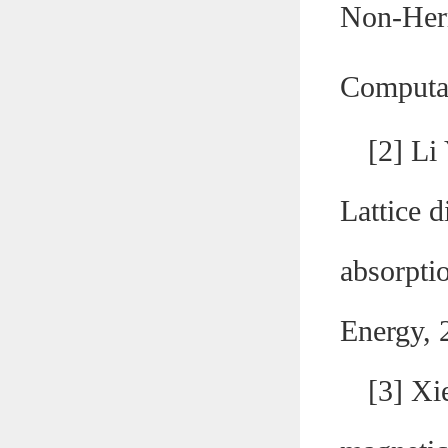
Non-Herm
Computat
[2] Li
Lattice d
absorpti
Energy, 
[
3
] Xi