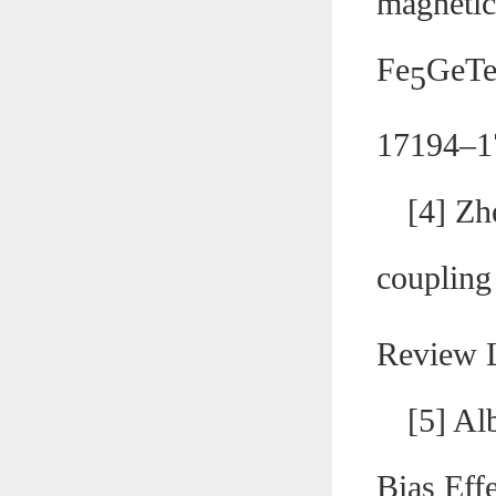
magnetic
Fe
GeT
5
17194–1
[
4
] Zh
coupling
Review L
[
5
] Al
Bias Eff