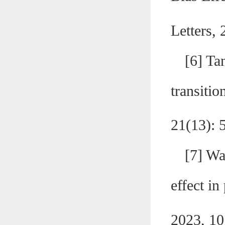
Letters,
[
6
] Ta
transiti
21(13):
[
7
] Wa
effect in
2023, 1